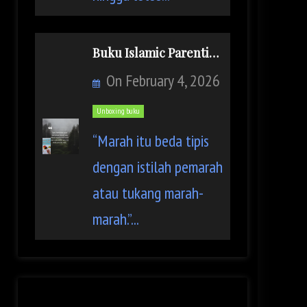
Buku Islamic Parenting: Dont be Angry Mom
On
February 4, 2026
Unboxing buku
“Marah itu beda tipis
dengan istilah pemarah
atau tukang marah-
marah.”...