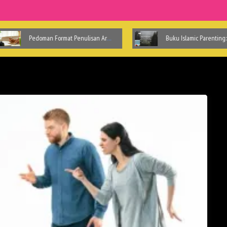
doman Format Penulisan Artikel IDN TIMES
Buku Islamic Parenting: Dont be Angry Mom