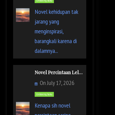
Unboxing buku
f
Novel kehidupan tak
jarang yang
o
menginspirasi,
r
barangkali karena di
:
dalamnya...
Novel Percintaan Lelaki di Panggung Sandiwara: Pengenalan
On
July 17, 2026
Unboxing buku
Kenapa sih novel