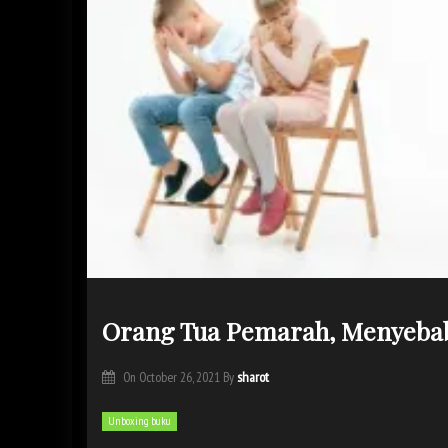
Orang Tua Pemarah, Menyebab
sharot
On
October 26, 2021
By
Unboxing buku