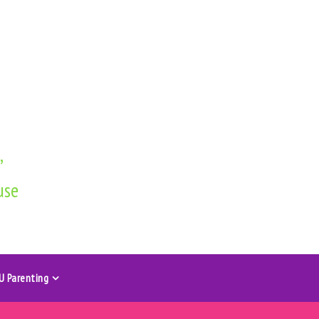
,
use
U Parenting