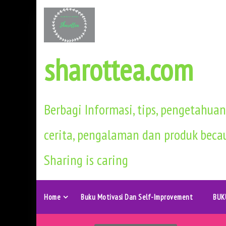
S
k
i
p
sharottea.com
t
o
c
Berbagi Informasi, tips, pengetahuan
o
n
cerita, pengalaman dan produk beca
t
Sharing is caring
e
n
t
Home
Buku Motivasi Dan Self-Improvement
BUK