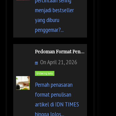
percintaan sering
menjadi bestseller
yang diburu
penggemar?...
Pedoman Format Penulisan Artikel IDN TIMES
On
April 21, 2026
Unboxing buku
Pernah penasaran
format penulisan
artikel di IDN TIMES
hingga lolos...