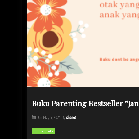
Buku Parenting Bestseller “J
sharot
On
May 9, 2021
By
Unboxing buku