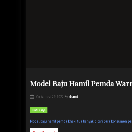
Model Baju Hamil Pemda War
sharot
On
August 29, 2022
By
Produk saya
Model baju hamil pemda khaki tua banyak dicari para konsumen pa