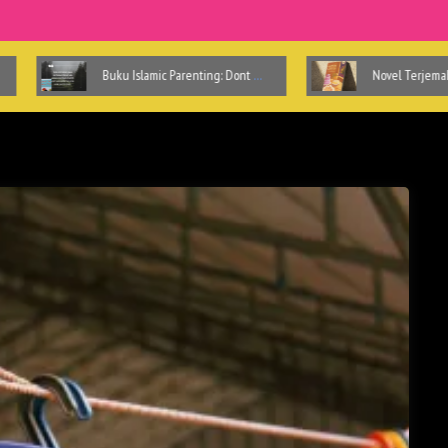
Buku Islamic Parenting: Dont be Angry Mom
Novel Terjemahan Fantasi Best Seller Witch Bakery