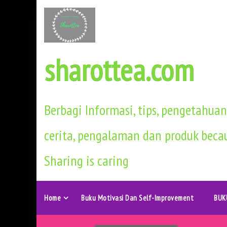
S
k
i
p
sharottea.com
t
o
c
Berbagi Informasi, tips, pengetahuan
o
n
cerita, pengalaman dan produk beca
t
Sharing is caring
e
n
t
Home
Buku Motivasi Dan Self-Improvement
BUK