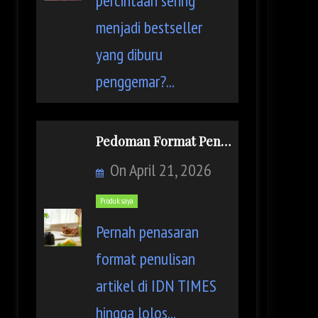
percintaan sering
menjadi bestseller
yang diburu
penggemar?...
Pedoman Format Penulisan Artikel IDN TIMES
On
April 21, 2026
Produk saya
Pernah penasaran
format penulisan
artikel di IDN TIMES
hingga lolos...