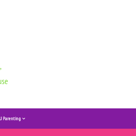
,
use
U Parenting