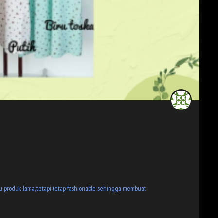
tau produk lama, tetapi tetap fashionable sehingga membuat