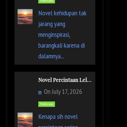
Produk saya
f
Novel kehidupan tak
jarang yang
o
menginspirasi,
r
barangkali karena di
:
dalamnya...
Novel Percintaan Lelaki di Panggung Sandiwara: Pengenalan
On
July 17, 2026
Produk saya
Kenapa sih novel