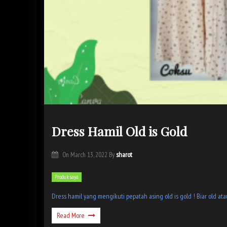
Dress Hamil Old is Gold
sharot
On
March 13, 2022
By
Produk saya
Dress hamil yang mengikuti pepatah asing old is gold ! Biar old a
Read More