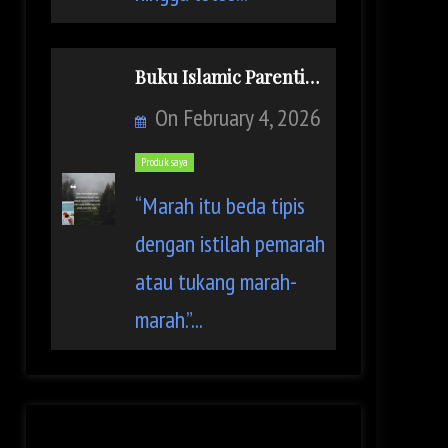
Buku Islamic Parenting: Dont be Angry Mom
On
February 4, 2026
Produk saya
“Marah itu beda tipis
dengan istilah pemarah
atau tukang marah-
marah.”...