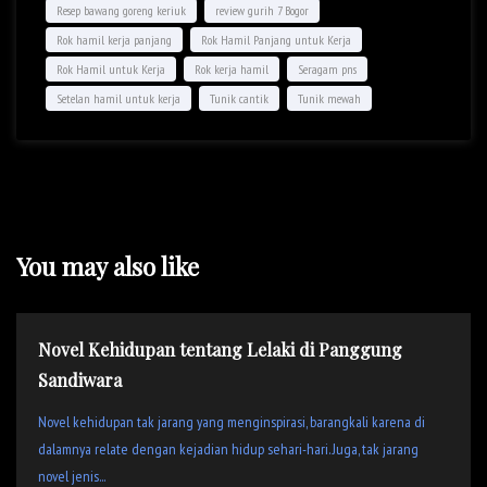
Resep bawang goreng keriuk
review gurih 7 Bogor
Rok hamil kerja panjang
Rok Hamil Panjang untuk Kerja
Rok Hamil untuk Kerja
Rok kerja hamil
Seragam pns
Setelan hamil untuk kerja
Tunik cantik
Tunik mewah
You may also like
Novel Kehidupan tentang Lelaki di Panggung
Sandiwara
Novel kehidupan tak jarang yang menginspirasi, barangkali karena di
dalamnya relate dengan kejadian hidup sehari-hari. Juga, tak jarang
novel jenis...