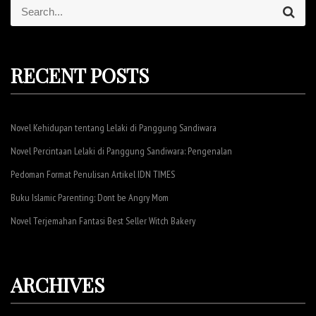
S
S
e
e
a
r
a
c
r
h
RECENT POSTS
c
h
f
Novel Kehidupan tentang Lelaki di Panggung Sandiwara
o
r
Novel Percintaan Lelaki di Panggung Sandiwara: Pengenalan
:
Pedoman Format Penulisan Artikel IDN TIMES
Buku Islamic Parenting: Dont be Angry Mom
Novel Terjemahan Fantasi Best Seller Witch Bakery
ARCHIVES