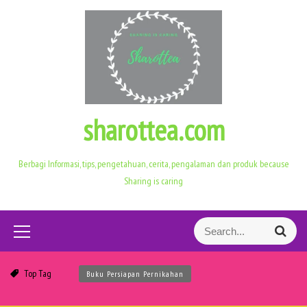
S
k
i
p
t
o
c
sharottea.com
o
n
t
Berbagi Informasi, tips, pengetahuan, cerita, pengalaman dan produk because
e
Sharing is caring
n
t
S
S
e
e
a
a
r
Top Tag
Buku Persiapan Pernikahan
r
c
h
c