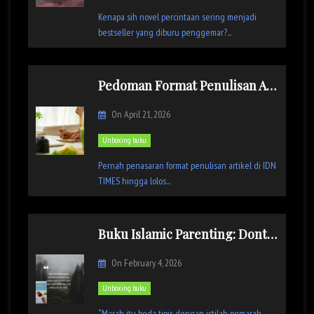
Kenapa sih novel percintaan sering menjadi
n
bestseller yang diburu penggemar?...
Pedoman Format Penulisan Artikel IDN TIMES
On
April 21, 2026
Unboxing buku
Pernah penasaran format penulisan artikel di IDN
TIMES hingga lolos...
Buku Islamic Parenting: Dont be Angry Mom
On
February 4, 2026
Unboxing buku
“Marah itu beda tipis dengan istilah pemarah