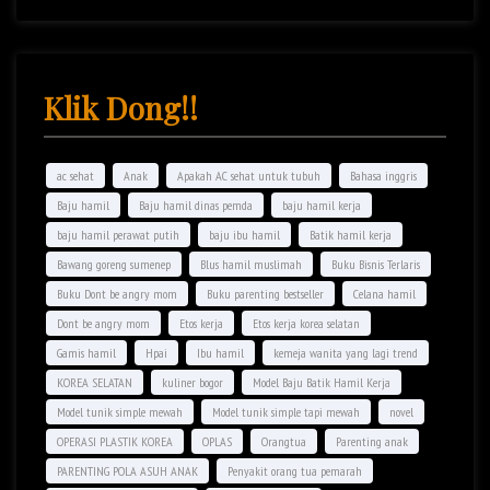
Klik Dong!!
ac sehat
Anak
Apakah AC sehat untuk tubuh
Bahasa inggris
Baju hamil
Baju hamil dinas pemda
baju hamil kerja
baju hamil perawat putih
baju ibu hamil
Batik hamil kerja
Bawang goreng sumenep
Blus hamil muslimah
Buku Bisnis Terlaris
Buku Dont be angry mom
Buku parenting bestseller
Celana hamil
Dont be angry mom
Etos kerja
Etos kerja korea selatan
Gamis hamil
Hpai
Ibu hamil
kemeja wanita yang lagi trend
KOREA SELATAN
kuliner bogor
Model Baju Batik Hamil Kerja
Model tunik simple mewah
Model tunik simple tapi mewah
novel
OPERASI PLASTIK KOREA
OPLAS
Orangtua
Parenting anak
PARENTING POLA ASUH ANAK
Penyakit orang tua pemarah